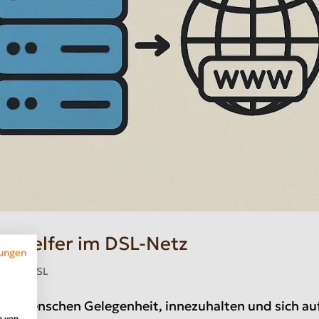
e Helfer im DSL-Netz
ungen
egorie DSL
elen Menschen Gelegenheit, innezuhalten und sich au
n von