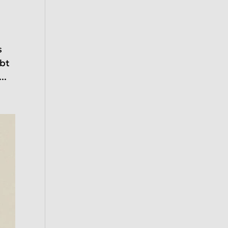
s
ibt
..