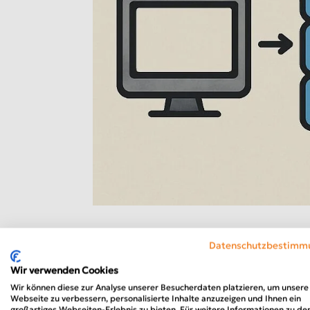
NAT und DNS: Unsichtbar
Datenschutzbestimm
von
Markus Müller
|
Juni 4, 2026
|
Magazin-Kat
Wir verwenden Cookies
Wir können diese zur Analyse unserer Besucherdaten platzieren, um unsere
Der Fronleichnam Feiertag bietet vi
Webseite zu verbessern, personalisierte Inhalte anzuzeigen und Ihnen ein
großartiges Webseiten-Erlebnis zu bieten. Für weitere Informationen zu de