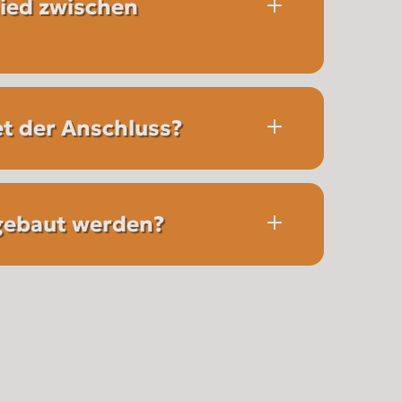
hied zwischen
et der Anschluss?
gebaut werden?