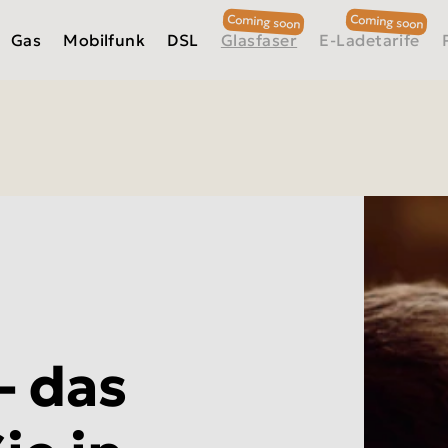
Gas
Mobilfunk
DSL
Glasfaser
E-Ladetarife
– das