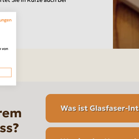
ungen
n von
Was ist Glasfaser-In
hrem
ss?