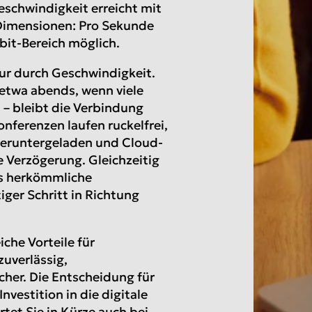
eschwindigkeit erreicht mit
 Dimensionen: Pro Sekunde
bit-Bereich möglich.
ur durch Geschwindigkeit.
etwa abends, wenn viele
 – bleibt die Verbindung
onferenzen laufen ruckelfrei,
heruntergeladen und Cloud-
Verzögerung. Gleichzeitig
als herkömmliche
ger Schritt in Richtung
iche Vorteile für
 zuverlässig,
her. Die Entscheidung für
nvestition in die digitale
tet Sie in Kürze auch bei