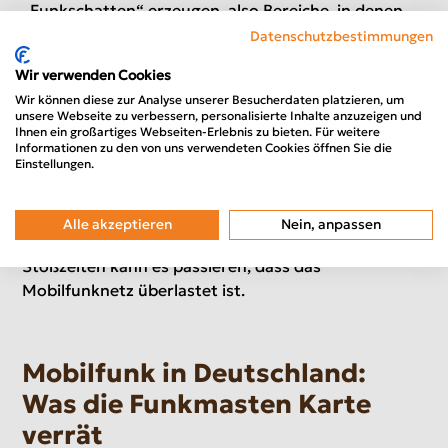
„Funkschatten“ erzeugen, also Bereiche, in denen
das Signal durch Gebäude blockiert oder reflektiert
Datenschutzbestimmungen
wird. Diese Reflexionen können zudem zu
Wir verwenden Cookies
Störungen führen, da Signale auf unterschiedlichen
Wir können diese zur Analyse unserer Besucherdaten platzieren, um
Wegen beim Empfänger ankommen. Besonders
unsere Webseite zu verbessern, personalisierte Inhalte anzuzeigen und
komplex wird die Situation, wenn mehrere dieser
Ihnen ein großartiges Webseiten-Erlebnis zu bieten. Für weitere
Informationen zu den von uns verwendeten Cookies öffnen Sie die
Faktoren zusammenkommen.
Einstellungen.
Nicht jedes Funkloch ist dauerhaft, denn in vielen
Fällen handelt es sich um ein temporäres Problem.
Alle akzeptieren
Nein, anpassen
Besonders bei großen Veranstaltungen oder zu
Stoßzeiten kann es passieren, dass das
Mobilfunknetz überlastet ist.
Mobilfunk in Deutschland:
Was die Funkmasten Karte
verrät