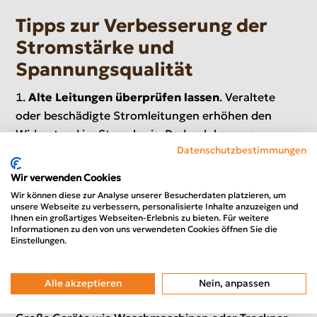
Tipps zur Verbesserung der
Stromstärke und
Spannungsqualität
Alte Leitungen überprüfen lassen
. Veraltete
oder beschädigte Stromleitungen erhöhen den
Widerstand im Stromkreis. Dadurch kann es zu
Datenschutzbestimmungen
Spannungsverlusten kommen. Eine regelmäßige
Überprüfung durch einen Elektriker hilft dabei,
Wir verwenden Cookies
mögliche Schwachstellen frühzeitig zu erkennen.
Wir können diese zur Analyse unserer Besucherdaten platzieren, um
Hochwertige Mehrfachsteckdosen verwenden.
unsere Webseite zu verbessern, personalisierte Inhalte anzuzeigen und
Ihnen ein großartiges Webseiten-Erlebnis zu bieten. Für weitere
Billige Steckdosenleisten können Kontaktprobleme
Informationen zu den von uns verwendeten Cookies öffnen Sie die
Einstellungen.
verursachen. Hochwertige Modelle sorgen für
bessere elektrische Verbindungen und reduzieren
unnötige Spannungsverluste.
Alle akzeptieren
Nein, anpassen
Leistungsstarke Verbraucher sinnvoll verteilen.