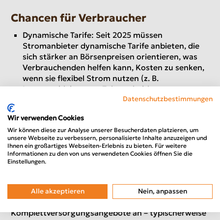
Chancen für Verbraucher
Dynamische Tarife: Seit 2025 müssen
Stromanbieter dynamische Tarife anbieten, die
sich stärker an Börsenpreisen orientieren, was
Verbrauchenden helfen kann, Kosten zu senken,
wenn sie flexibel Strom nutzen (z. B.
Lastverschiebung zu Zeiten niedriger
Datenschutzbestimmungen
Börsenpreise).
Eigenverbrauch & Erneuerbare: Haushalte mit
Wir verwenden Cookies
Photovoltaik oder anderen erneuerbaren Quellen
Wir können diese zur Analyse unserer Besucherdaten platzieren, um
profitieren noch stärker, da der CO₂-Preis bei
unsere Webseite zu verbessern, personalisierte Inhalte anzuzeigen und
selbsterzeugtem Strom keine Rolle spielt.
Ihnen ein großartiges Webseiten-Erlebnis zu bieten. Für weitere
Informationen zu den von uns verwendeten Cookies öffnen Sie die
Einstellungen.
Bedeutung für Stromtarife bei
Anbietern wie primavolt
Alle akzeptieren
Nein, anpassen
primavolt bietet
Stromtarife
als Teil seiner
Komplettversorgungsangebote an – typischerweise