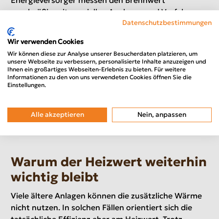
regelmäßig mit speziellen Analysen und Verfahren.
Grundlage ist die genaue Zusammensetzung des
Datenschutzbestimmungen
gelieferten Gases. Die Berechnung erfolgt
Wir verwenden Cookies
vereinfacht nach:
Wir können diese zur Analyse unserer Besucherdaten platzieren, um
unsere Webseite zu verbessern, personalisierte Inhalte anzuzeigen und
Energie = Gasmenge x Brennwert
Ihnen ein großartiges Webseiten-Erlebnis zu bieten. Für weitere
Informationen zu den von uns verwendeten Cookies öffnen Sie die
Deshalb basiert die Gasabrechnung heute nicht nur
Einstellungen.
auf dem verbrauchten Volumen, sondern auf der
tatsächlich gelieferten Energiemenge in
Alle akzeptieren
Nein, anpassen
Kilowattstunden.
Warum der Heizwert weiterhin
wichtig bleibt
Viele ältere Anlagen können die zusätzliche Wärme
nicht nutzen. In solchen Fällen orientiert sich die
tatsächliche Effizienz eher am Heizwert. Trotz